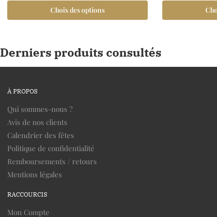
Choix des options
Cho
Derniers produits consultés
À PROPOS
Qui sommes-nous ?
Avis de nos clients
Calendrier des fêtes
Politique de confidentialité
Remboursements / retours
Mentions légales
RACCOURCIS
Mon Compte