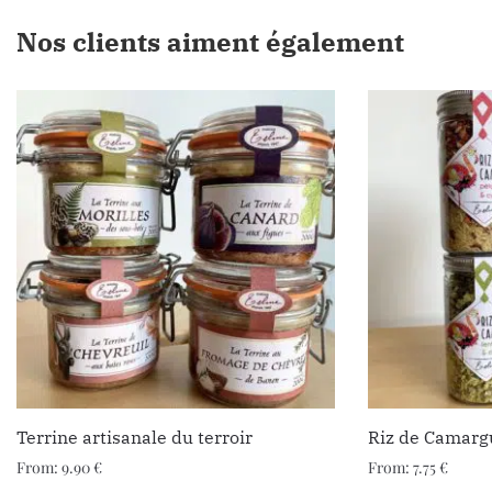
Nos clients aiment également
Terrine artisanale du terroir
Riz de Camargu
From:
9.90
€
From:
7.75
€