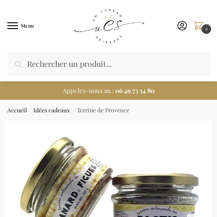
Menu
0
Appelez-nous au :
06 49 73 54 80
Accueil
Idées cadeaux
Terrine de Provence
/
/