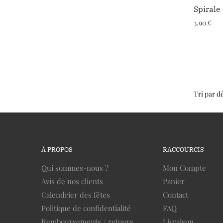
Spirale 
3.90
€
À PROPOS
RACCOURCIS
Qui sommes-nous ?
Mon Compte
Avis de nos clients
Panier
Calendrier des fêtes
Contact
Politique de confidentialité
FAQ
Remboursements / retours
Livraison