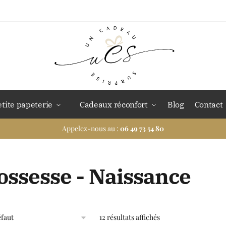
etite papeterie
Cadeaux réconfort
Blog
Contact
Appelez-nous au :
06 49 73 54 80
ossesse - Naissance
12 résultats affichés