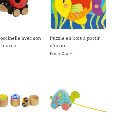
coccinelle avec son
Puzzle en bois à partir
 tourne
d’un an
From:
8.50
€