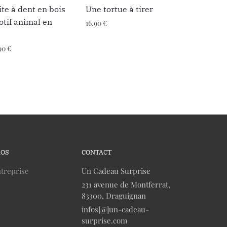
te à dent en bois
Une tortue à tirer
tif animal en
16.90
€
90
€
ROS
CONTACT
treprise
Un Cadeau Surprise
231 avenue de Montferrat,
83300, Draguignan
infos[@]un-cadeau-
surprise.com