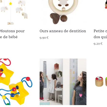
 Moutons pour
Ours anneau de dentition
Petite 
e de bébé
dos qui
9.90
€
9.20
€