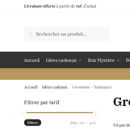
Livraison offerte
à partir de
79€
d’achat
Accueil
Idées cadeaux
Box Mystère
P
Accueil
Idées cadeaux
Grossesse - Naissance
/
/
Gr
Filtrer par tarif
Filtrer
Prix :
0 €
—
20 €