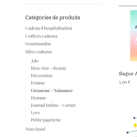
Catégories de produits
Cadeau d'hospitalisation
Coffrets cadeaux
Gourmandise
Idées cadeaux
Ado
Bien-être - Beauté
Bague A
Décoration
5.00
€
Femme
Grossesse - Naissance
Homme
Journal Intime - Carnet
Love
Petite papeterie
Non classé