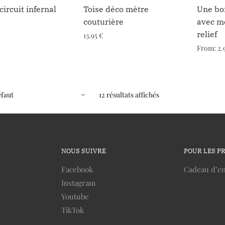
circuit infernal
Toise déco mètre
Une boi
couturière
avec mo
relief
13.95
€
From:
2.
12 résultats affichés
NOUS SUIVRE
POUR LES P
Facebook
Cadeau d’en
Instagram
Youtube
TikTok