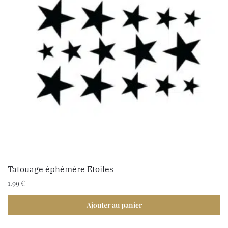
Tatouage éphémère Etoiles
1.99
€
Ajouter au panier