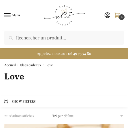
Menu
0
Appelez-nous au :
06 49 73 54 80
Accueil
Idées cadeaux
Love
/
/
Love
SHOW FILTERS
22 résultats affichés