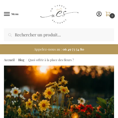
Menu
0
Appelez-nous au :
06 49 73 54 80
Accueil
Blog
Quoi offrir à la place des fleurs ?
/
/