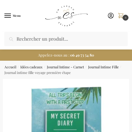
Menu
0
Appelez-nous au :
06 49 73 54 80
Accueil
Idées cadeaux
Journal Intime - Carnet
Journal Intime Fille
/
/
/
/
Journal intime fille voyage première étape