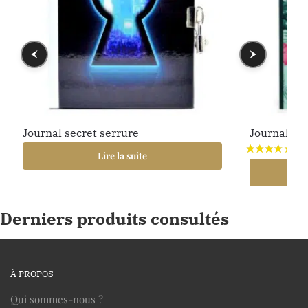
Journal secret serrure
Journal int
Lire la suite
Derniers produits consultés
À PROPOS
Qui sommes-nous ?