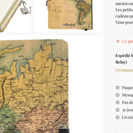
ancien en 
Les petit
cadeau qu
Vous pouv
Ce pr
Expédié 
Relay)
Livraison
Paque
Messa
Pas de
30 jou
Livrai