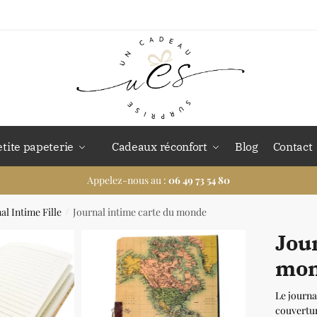
etite papeterie
Cadeaux réconfort
Blog
Contact
Appelez-nous au :
06 49 73 54 80
al Intime Fille
Journal intime carte du monde
/
Jou
mo
Le journa
couvertur