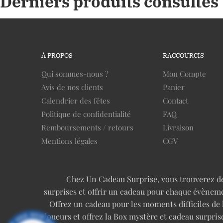
Derniers produits consultés
À PROPOS
RACCOURCIS
Qui sommes-nous ?
Mon Compte
Avis de nos clients
Panier
Calendrier des fêtes
Contact
Politique de confidentialité
FAQ
Remboursements / retours
Livraison
Mentions légales
CGV
Chez Un Cadeau Surprise, vous trouverez des 
surprises et offrir un cadeau pour chaque évèneme
Offrez un cadeau pour les moments difficiles de
joueurs et offrez la Box mystère et cadeau surp