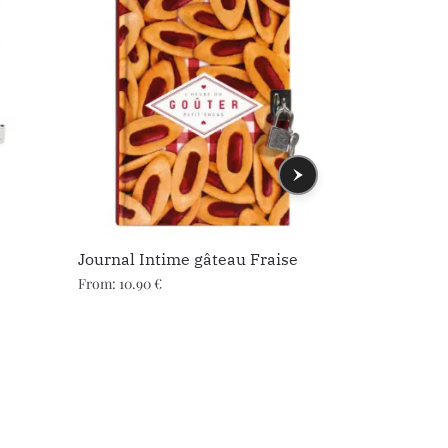
Journal Intime gâteau Fraise
Journal In
y a… des 
From:
10.90
€
From:
11.95