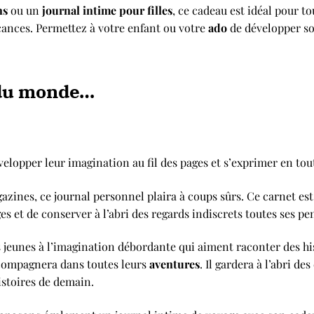
ns
ou un
journal intime pour filles
, ce cadeau est idéal pour t
cances. Permettez à votre enfant ou votre
ado
de développer so
 du monde…
elopper leur imagination au fil des pages et s’exprimer en tout
azines, ce journal personnel plaira à coups sûrs. Ce carnet e
es et de conserver à l’abri des regards indiscrets toutes ses pe
 jeunes à l’imagination débordante qui aiment raconter des hist
compagnera dans toutes leurs
aventures
. Il gardera à l’abri de
stoires de demain.