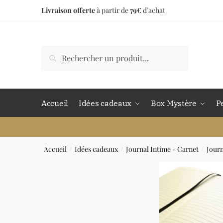
Livraison offerte
à partir de
79€
d’achat
Accueil
Idées cadeaux
Box Mystère
P
Accueil
Idées cadeaux
Journal Intime - Carnet
Journ
/
/
/