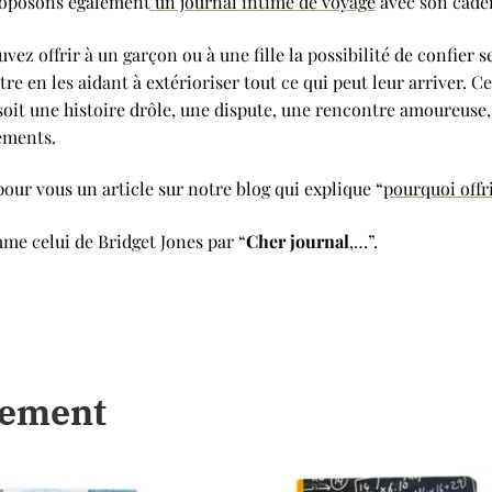
proposons également
un journal intime de voyage
avec son caden
z offrir à un garçon ou à une fille la possibilité de confier se
tre en les aidant à extérioriser tout ce qui peut leur arriver. C
e soit une histoire drôle, une dispute, une rencontre amoureus
ements.
pour vous un article sur notre blog qui explique “
pourquoi offr
e celui de Bridget Jones par “
Cher journal
,…”.
lement