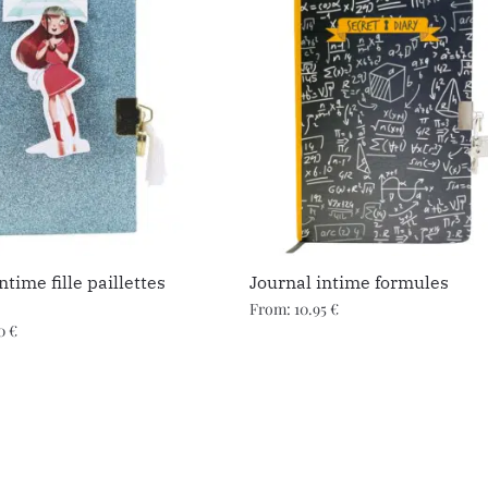
ntime fille paillettes
Journal intime formules
From:
10.95
€
90
€