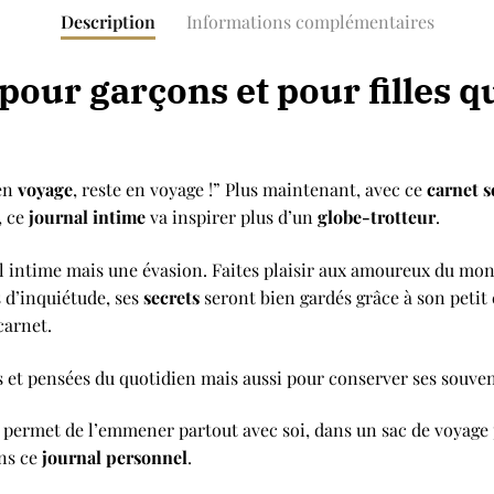
Description
Informations complémentaires
 pour garçons et pour filles q
 en
voyage
, reste en voyage !” Plus maintenant, avec ce
carnet s
, ce
journal intime
va inspirer plus d’un
globe-trotteur
.
al intime mais une évasion. Faites plaisir aux amoureux du mo
s d’inquiétude, ses
secrets
seront bien gardés grâce à son petit c
carnet.
ts et pensées du quotidien mais aussi pour conserver ses souve
ge) permet de l’emmener partout avec soi, dans un sac de voyage
ans ce
journal personnel
.