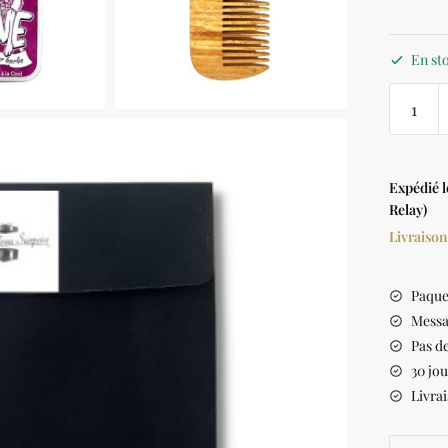
En st
Expédié 
Relay)
Livraison
Paque
Messa
Pas de
30 jou
Livrai