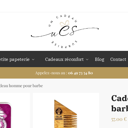
etite papeterie
Cadeaux réconfort
Blog
Contact
Appelez-nous au :
06 49 73 54 80
deau homme pour barbe
Cad
bar
57.00
€