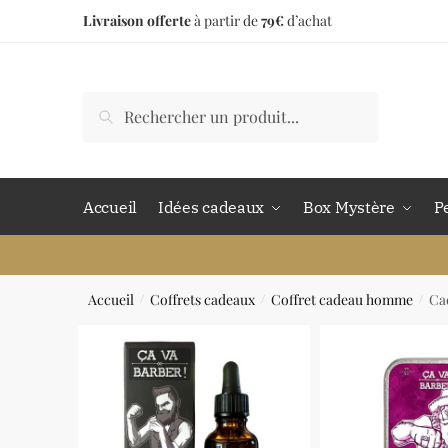
Livraison offerte
à partir de
79€
d’achat
Accueil
Idées cadeaux
Box Mystère
P
Accueil
Coffrets cadeaux
Coffret cadeau homme
Ca
/
/
/