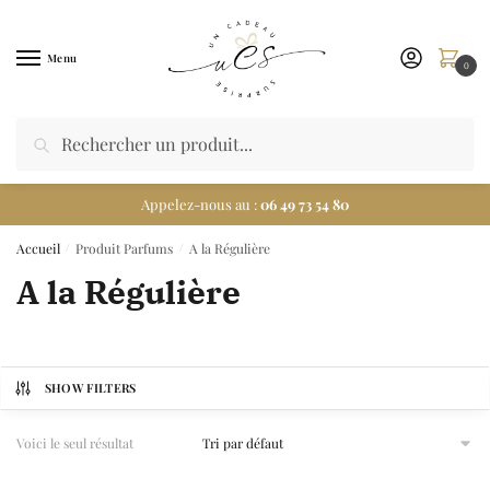
Menu
0
Appelez-nous au :
06 49 73 54 80
Accueil
Produit Parfums
A la Régulière
/
/
A la Régulière
SHOW FILTERS
Voici le seul résultat