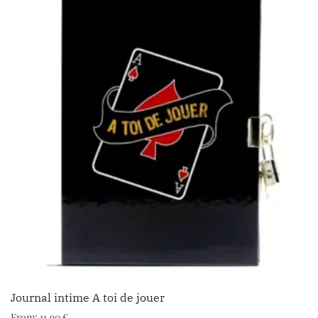
Journal intime A toi de jouer
From:
11.90
€