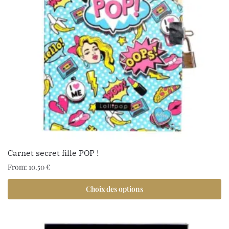
Carnet secret fille POP !
From:
10.50
€
Choix des options