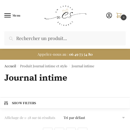
Menu
0
Appelez-nous au :
06 49 73 54 80
Accueil
Produit Journal intime et stylo
Journal intime
/
/
Journal intime
SHOW FILTERS
Affichage de 1–28 sur 66 résultats