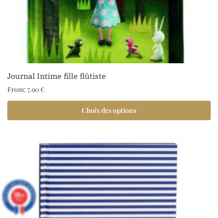
Journal Intime fille flûtiste
From:
7.90
€
Choix des options
9.6
/10
97 avis