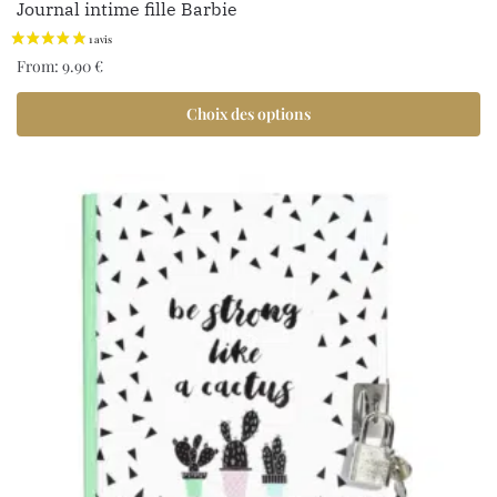
Journal intime fille Barbie
1 avis
From:
9.90
€
Choix des options