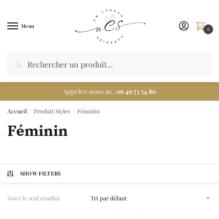
Menu
0
Appelez-nous au :
06 49 73 54 80
Accueil
Produit Styles
Féminin
/
/
Féminin
SHOW FILTERS
Voici le seul résultat