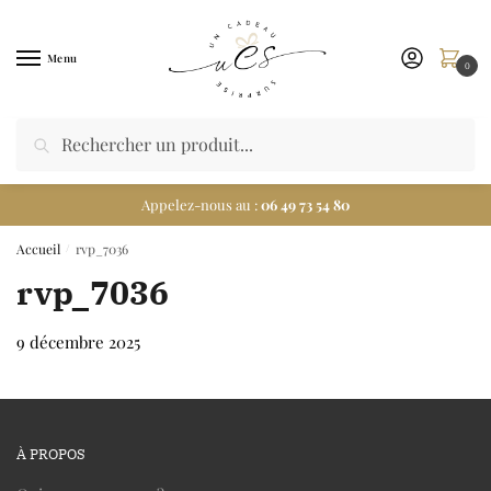
Menu
0
Appelez-nous au :
06 49 73 54 80
Accueil
rvp_7036
/
rvp_7036
9 décembre 2025
À PROPOS