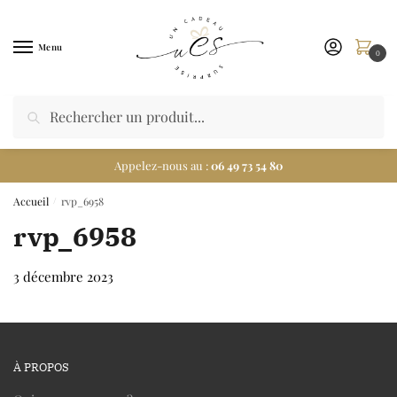
Menu
0
Appelez-nous au :
06 49 73 54 80
Accueil
rvp_6958
/
rvp_6958
3 décembre 2023
À PROPOS