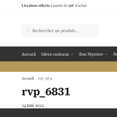
Livraison offerte
à partir de
79€
d’achat
Accueil
Idées cadeaux
Box Mystère
P
Accueil
rvp_6831
/
rvp_6831
24 mai 2022