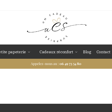
etite papeterie
Cadeaux réconfort
Blog
Contact
Appelez-nous au :
06 49 73 54 80