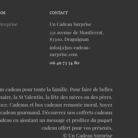
ROS
CONTACT
treprise
Un Cadeau Surprise
231 avenue de Montferrat,
83300, Draguignan
infos[@]un-cadeau-
surprise.com
06 49 73 54 80
n cadeau pour toute la famille. Pour faire de belles
re, la St Valentin, la fête des mères ou des pères.
cence. Cadeaux et box cadeaux remonte moral. Soyez
n cadeau gourmand. Découvrez nos coffrets cadeaux
adeau en ajoutant un message et profitez du paquet
cadeau offert pour vos présents.
© Un Cadeau Surprise