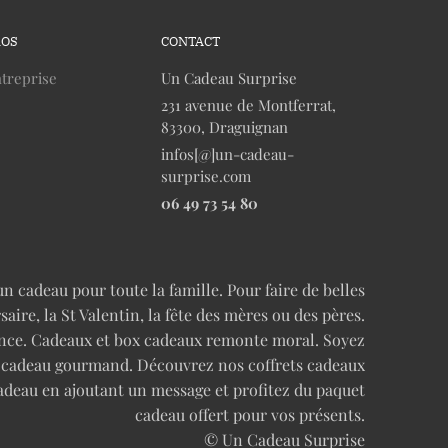
ROS
CONTACT
treprise
Un Cadeau Surprise
231 avenue de Montferrat,
83300, Draguignan
infos[@]un-cadeau-
surprise.com
06 49 73 54 80
n cadeau pour toute la famille. Pour faire de belles
re, la St Valentin, la fête des mères ou des pères.
cence. Cadeaux et box cadeaux remonte moral. Soyez
n cadeau gourmand. Découvrez nos coffrets cadeaux
adeau en ajoutant un message et profitez du paquet
cadeau offert pour vos présents.
© Un Cadeau Surprise