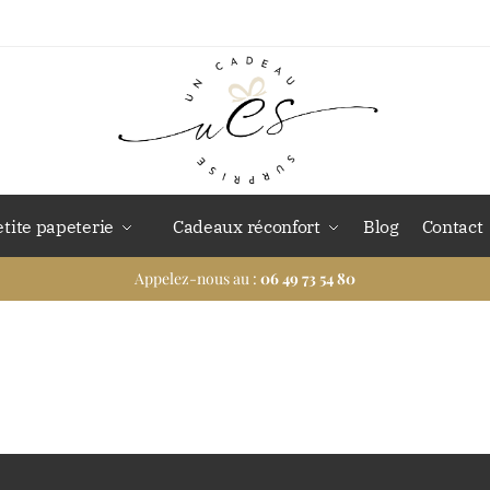
etite papeterie
Cadeaux réconfort
Blog
Contact
Appelez-nous au :
06 49 73 54 80