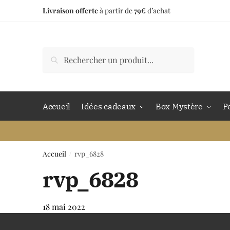
Livraison offerte
à partir de
79€
d’achat
Accueil
Idées cadeaux
Box Mystère
P
Accueil
rvp_6828
/
rvp_6828
18 mai 2022