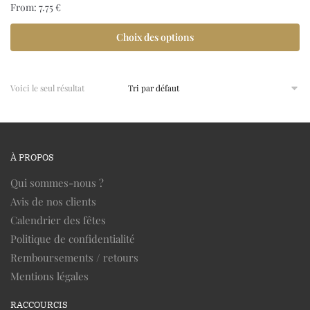
From:
7.75
€
Choix des options
Voici le seul résultat
À PROPOS
Qui sommes-nous ?
Avis de nos clients
Calendrier des fêtes
Politique de confidentialité
Remboursements / retours
Mentions légales
RACCOURCIS