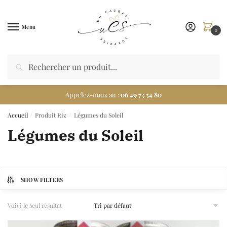
Menu
0
Appelez-nous au :
06 49 73 54 80
Accueil
Produit Riz
Légumes du Soleil
/
/
Légumes du Soleil
SHOW FILTERS
Voici le seul résultat