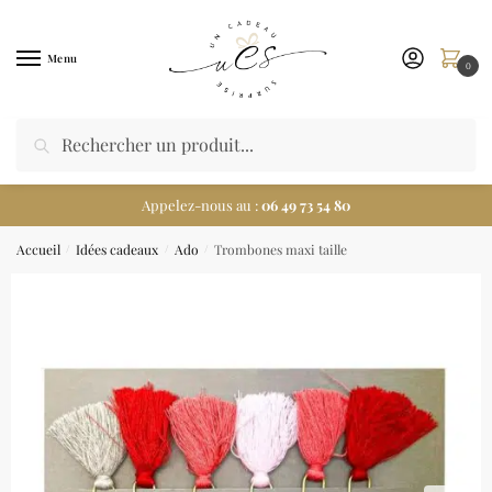
Menu
0
Appelez-nous au :
06 49 73 54 80
Accueil
Idées cadeaux
Ado
Trombones maxi taille
/
/
/