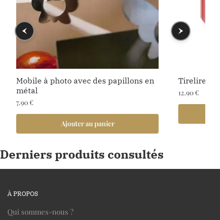
Mobile à photo avec des papillons en
Tirelire Cof
métal
12.90
€
7.90
€
Ajouter au panier
Derniers produits consultés
À PROPOS
Qui sommes-nous ?