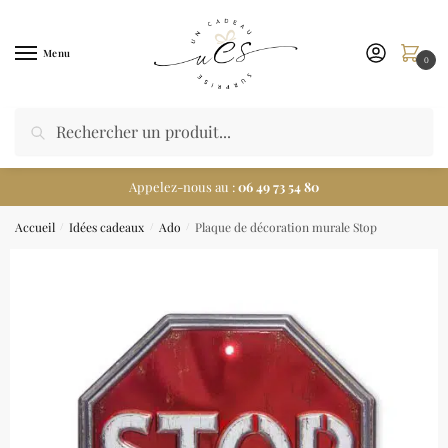
Menu
0
Appelez-nous au :
06 49 73 54 80
Accueil
Idées cadeaux
Ado
Plaque de décoration murale Stop
/
/
/