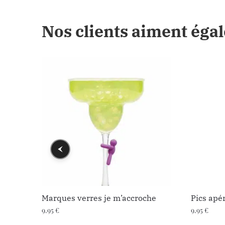
Nos clients aiment éga
Marques verres je m’accroche
Pics apé
9.95
€
9.95
€