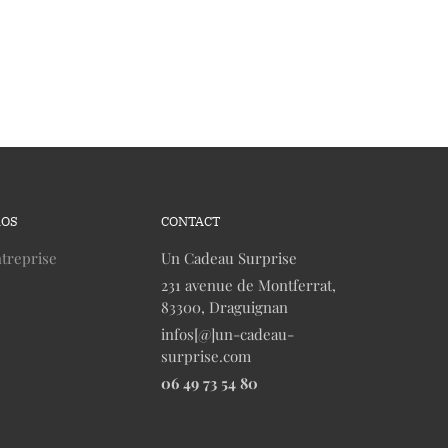
ROS
CONTACT
treprise
Un Cadeau Surprise
231 avenue de Montferrat,
83300, Draguignan
infos[@]un-cadeau-
surprise.com
06 49 73 54 80