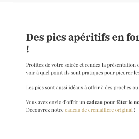
Des pics apéritifs en f
!
Profitez de votre soirée et rendez la présentation d
voir à quel point ils sont pratiques pour picorer 
Les pics sont aussi idéaux à offrir à des proches 
Vous avez envie d’offrir un
cadeau pour fêter le n
Découvrez notre
cadeau de crémaillère original
!