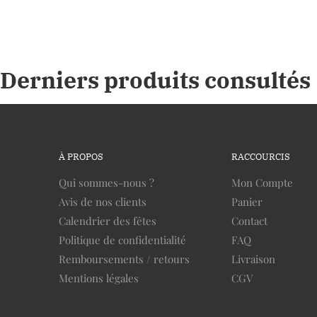
Derniers produits consultés
À PROPOS
RACCOURCIS
Qui sommes-nous ?
Mon Compte
Avis de nos clients
Panier
Calendrier des fêtes
Contact
Politique de confidentialité
FAQ
Remboursements / retours
Livraison
Mentions légales
CGV