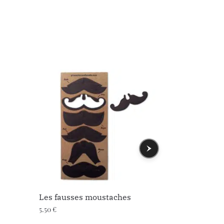
Les fausses moustaches
Marques 
5.50
€
9.95
€