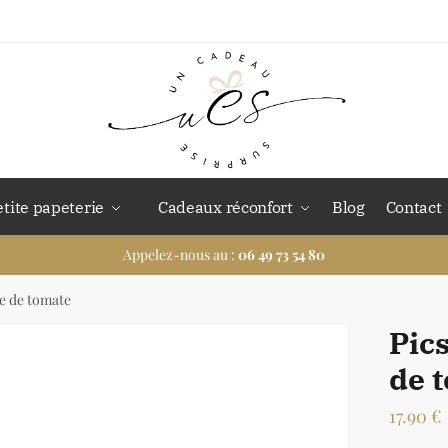
etite papeterie
Cadeaux réconfort
Blog
Contact
Appelez-nous au :
06 49 73 54 80
me de tomate
Pics
de 
17.90
€