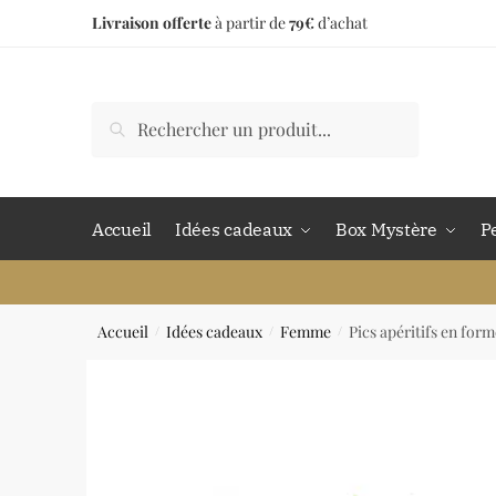
Livraison offerte
à partir de
79€
d’achat
Accueil
Idées cadeaux
Box Mystère
P
Accueil
Idées cadeaux
Femme
Pics apéritifs en for
/
/
/