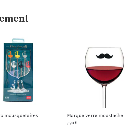
lement
ro mousquetaires
Marque verre moustache
7.90
€