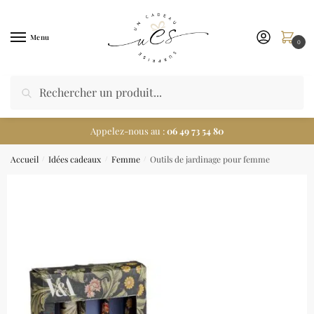
Menu
0
Appelez-nous au :
06 49 73 54 80
Accueil
Idées cadeaux
Femme
Outils de jardinage pour femme
/
/
/