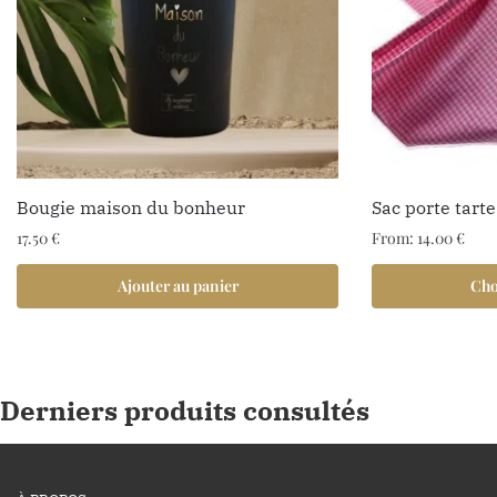
Bougie maison du bonheur
Sac porte tarte
17.50
€
From:
14.00
€
Ajouter au panier
Cho
Derniers produits consultés