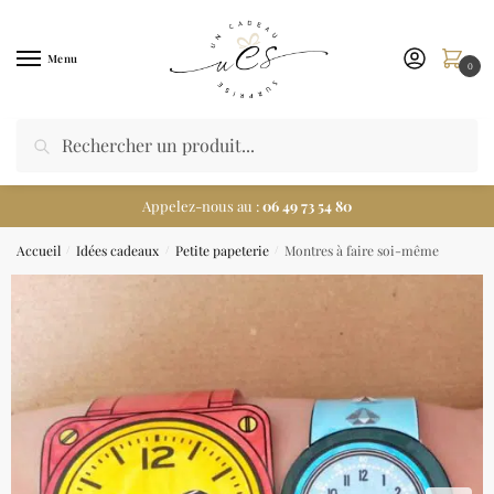
Menu
0
Appelez-nous au :
06 49 73 54 80
Accueil
Idées cadeaux
Petite papeterie
Montres à faire soi-même
/
/
/