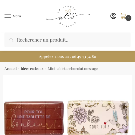
Menu
0
Appelez-nous au :
06 49 73 54 80
Accueil
Idées cadeaux
Mini tablette chocolat message
/
/