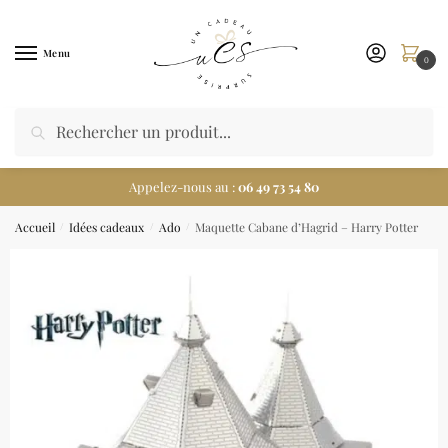
Menu
0
Appelez-nous au :
06 49 73 54 80
Accueil
Idées cadeaux
Ado
Maquette Cabane d’Hagrid – Harry Potter
/
/
/