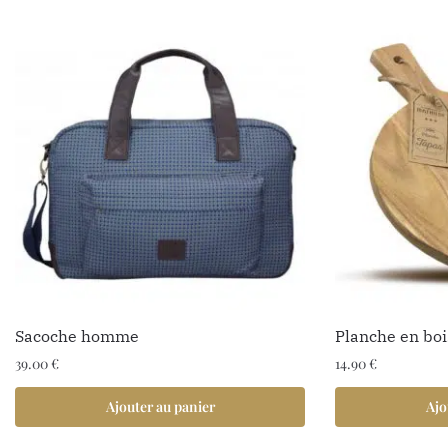
Sacoche homme
Planche en boi
39.00
€
14.90
€
Ajouter au panier
Ajo