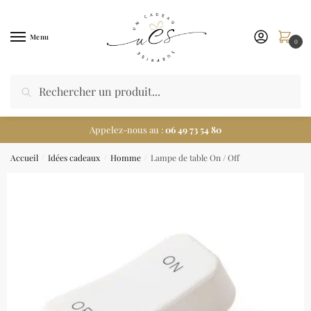
Menu
0
Appelez-nous au :
06 49 73 54 80
Accueil
Idées cadeaux
Homme
Lampe de table On / Off
/
/
/