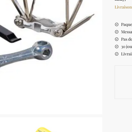
Livraison
Paque
Messa
Pas de
30 jou
Livrai