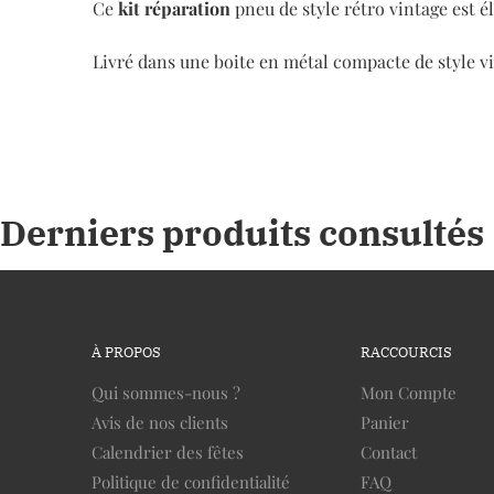
Ce
kit réparation
pneu de style rétro vintage est é
Livré dans une boite en métal compacte de style vi
Derniers produits consultés
À PROPOS
RACCOURCIS
Qui sommes-nous ?
Mon Compte
Avis de nos clients
Panier
Calendrier des fêtes
Contact
Politique de confidentialité
FAQ