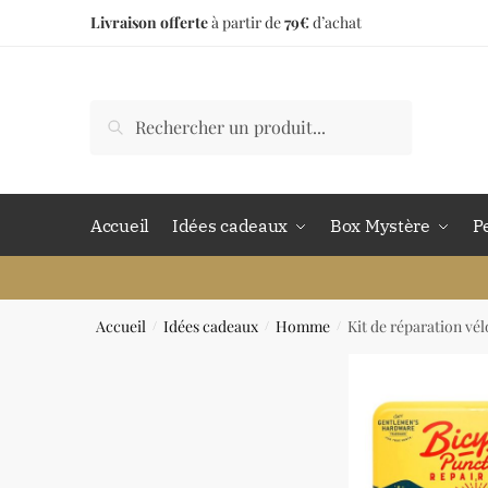
Livraison offerte
à partir de
79€
d’achat
Accueil
Idées cadeaux
Box Mystère
P
Accueil
Idées cadeaux
Homme
Kit de réparation vél
/
/
/