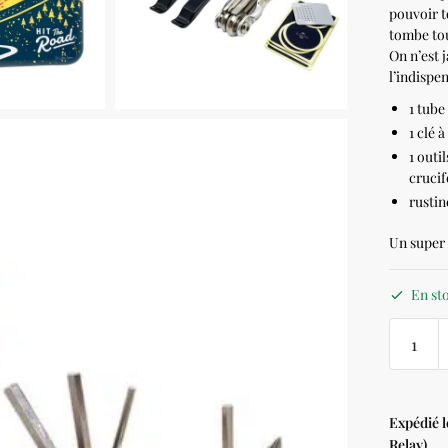
pouvoir t
tombe tou
On n’est 
l’indispe
1 tube
1 clé à
1 outi
crucif
rustin
Un super c
En st
Expédié 
Relay)