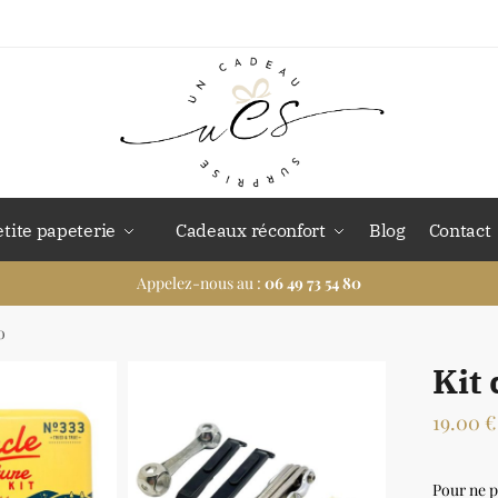
etite papeterie
Cadeaux réconfort
Blog
Contact
Appelez-nous au :
06 49 73 54 80
o
Kit 
19.00
€
Pour ne p