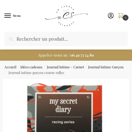
Menu
0
Appelez-nous au :
06 49 73 54 80
Accueil
Idées cadeaux
Journal Intime - Carnet
Journal Intime Garçon
/
/
/
Journal intime garçon course rallye
/