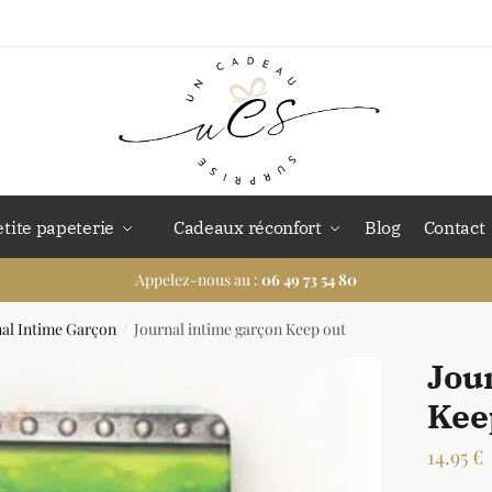
etite papeterie
Cadeaux réconfort
Blog
Contact
Appelez-nous au :
06 49 73 54 80
nal Intime Garçon
Journal intime garçon Keep out
/
Jou
Kee
14.95
€