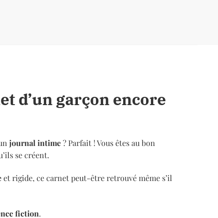
net d’un garçon encore
 un
journal intime
? Parfait ! Vous êtes au bon
’ils se créent.
e
et rigide, ce carnet peut-être retrouvé même s’il
ence fiction
.