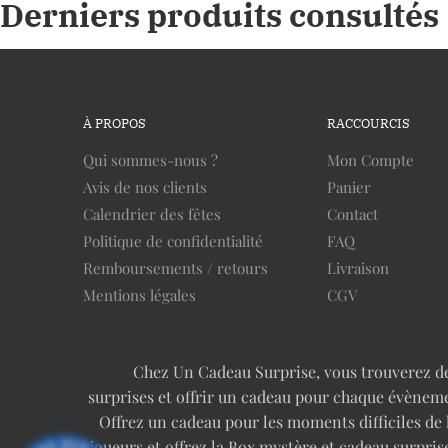
Derniers produits consultés
À PROPOS
RACCOURCIS
Qui sommes-nous ?
Mon Compte
Avis de nos clients
Panier
Calendrier des fêtes
Contact
Politique de confidentialité
FAQ
Remboursements / retours
Livraison
Mentions légales
CGV
Chez Un Cadeau Surprise, vous trouverez des 
surprises et offrir un cadeau pour chaque évèneme
Offrez un cadeau pour les moments difficiles de
joueurs et offrez la Box mystère et cadeau surp