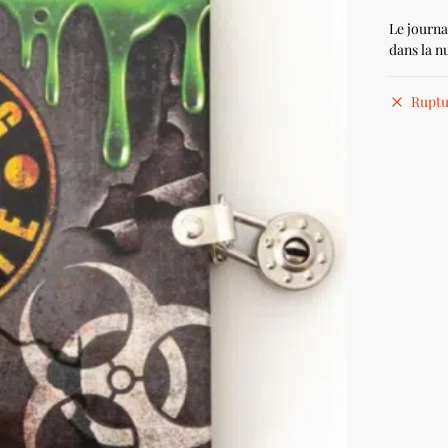
Le journa
dans la n
Ruptu