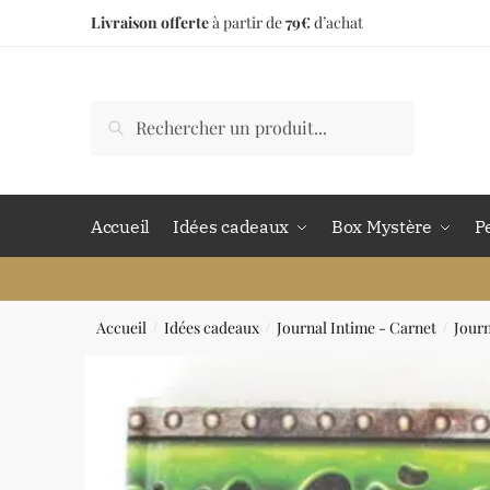
Livraison offerte
à partir de
79€
d’achat
Accueil
Idées cadeaux
Box Mystère
P
Accueil
Idées cadeaux
Journal Intime - Carnet
Jour
/
/
/