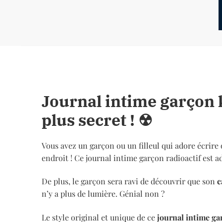
Journal intime garçon 
plus
secret
! ☢
Vous avez un garçon ou un filleul qui adore écrire 
endroit ! Ce journal intime garçon radioactif est ad
De plus, le garçon sera ravi de découvrir que son
c
n’y a plus de lumière. Génial non ?
Le style original et unique de ce
journal intime ga