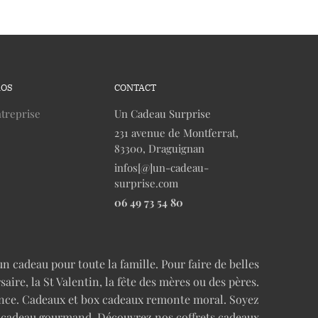
ROS
CONTACT
treprise
Un Cadeau Surprise
231 avenue de Montferrat,
83300, Draguignan
infos[@]un-cadeau-
surprise.com
06 49 73 54 80
n cadeau pour toute la famille. Pour faire de belles
re, la St Valentin, la fête des mères ou des pères.
cence. Cadeaux et box cadeaux remonte moral. Soyez
n cadeau gourmand. Découvrez nos coffrets cadeaux