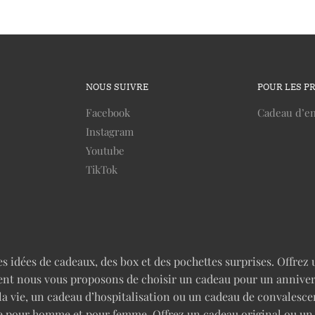
NOUS SUIVRE
POUR LES P
Facebook
Cadeau d’en
Instagram
Youtube
TikTok
idées de cadeaux, des box et des pochettes surprises. Offrez u
nt nous vous proposons de choisir un cadeau pour un anniversai
 la vie, un cadeau d’hospitalisation ou un cadeau de convales
rise pour homme et pour femme. Offrez un cadeau original ou u