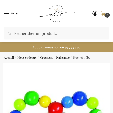
Menu
0
Appelez-nous au :
06 49 73 54 80
Accueil
Idées cadeaux
Grossesse - Naissance
Hochet bébé
/
/
/