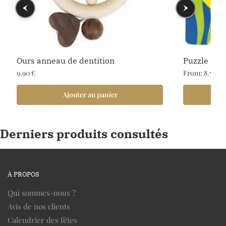
Ours anneau de dentition
Puzzle en b
9.90
€
From:
8.50
€
Ajouter au panier
Derniers produits consultés
À PROPOS
Qui sommes-nous ?
Avis de nos clients
Calendrier des fêtes