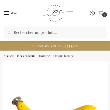
Menu
0
Appelez-nous au :
06 49 73 54 80
Accueil
Idées cadeaux
Homme
Flasque banane
/
/
/