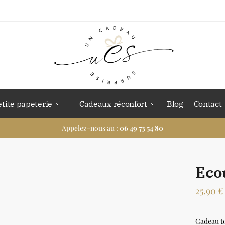
etite papeterie
Cadeaux réconfort
Blog
Contact
Appelez-nous au :
06 49 73 54 80
Eco
25.90
€
Cadeau to