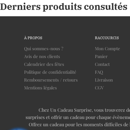
Derniers produits consultés
À PROPOS
RACCOURCIS
Qui sommes-nous ?
Mon Compte
Avis de nos clients
Panier
Calendrier des fêtes
Contact
Politique de confidentialité
FAQ
Remboursements / retours
Livraison
Mentions légales
CGV
Chez Un Cadeau Surprise, vous trouverez des 
surprises et offrir un cadeau pour chaque évèneme
Offrez un cadeau pour les moments difficiles de