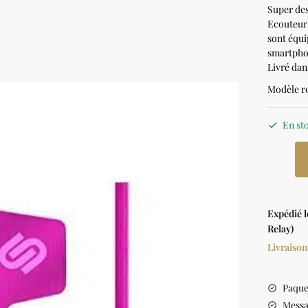
Super des
Ecouteur 
sont équi
smartpho
Livré dan
Modèle r
En st
Expédié 
Relay)
Livraison
Paque
Messa