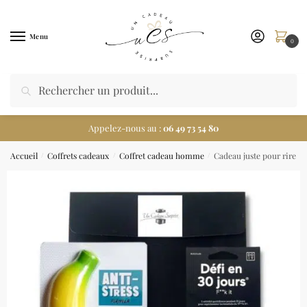
Menu
0
Appelez-nous au :
06 49 73 54 80
Accueil
Coffrets cadeaux
Coffret cadeau homme
Cadeau juste pour rire
/
/
/