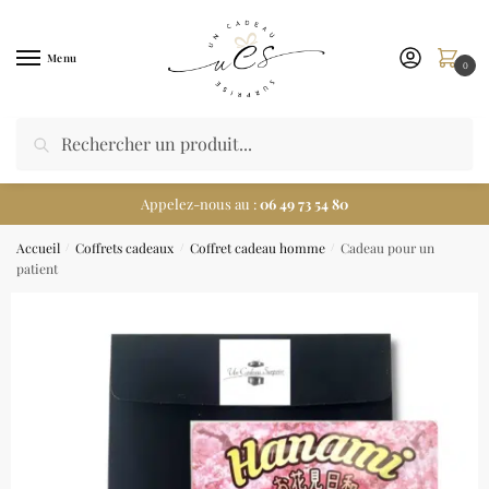
Menu
0
Appelez-nous au :
06 49 73 54 80
Accueil
Coffrets cadeaux
Coffret cadeau homme
Cadeau pour un
/
/
/
patient