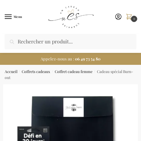
Menu
0
Appelez-nous au :
06 49 73 54 80
Accueil
Coffrets cadeaux
Coffret cadeau femme
Cadeau spécial Burn-
/
/
/
out