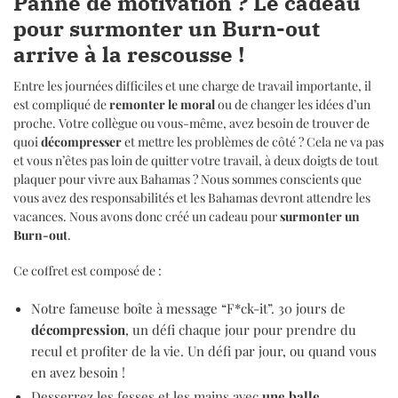
Panne de motivation ? Le cadeau
pour surmonter un Burn-out
arrive à la rescousse !
Entre les journées difficiles et une charge de travail importante, il
est compliqué de
remonter le moral
ou de changer les idées d’un
proche. Votre collègue ou vous-même, avez besoin de trouver de
quoi
décompresser
et mettre les problèmes de côté ? Cela ne va pas
et vous n’êtes pas loin de quitter votre travail, à deux doigts de tout
plaquer pour vivre aux Bahamas ? Nous sommes conscients que
vous avez des responsabilités et les Bahamas devront attendre les
vacances. Nous avons donc créé un cadeau pour
surmonter un
Burn-out
.
Ce coffret est composé de :
Notre fameuse boîte à message “F*ck-it”. 30 jours de
décompression
, un défi chaque jour pour prendre du
recul et profiter de la vie. Un défi par jour, ou quand vous
en avez besoin !
Desserrez les fesses et les mains avec
une balle