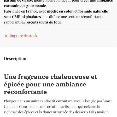
parfum de Grasse
mêle épices et douceur pour créer une
ambiance
cocooning et gourmande
.
Fabriquée en France, avec
mèche en coton
et
formule naturelle
sans CMR ni phtalates
, elle diffuse une senteur réconfortante
rappelant les
biscuits sortis du four
.
Rupture de stock
Description
Une fragrance chaleureuse et
épicée pour une ambiance
réconfortante
Plongez dans un univers olfactif envoûtant avec la bougie parfumée
Cannelle Gourmande, une création artisanale qui célèbre la
richesse des épices et la douceur sucrée des desserts faits maison.