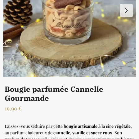
Bougie parfumée Cannelle
Gourmande
19.90
€
Laissez-vous séduire par cette
bougie artisanale à la cire végétale
,
au parfum chaleureux de
cannelle, vanille et sucre roux
. Son