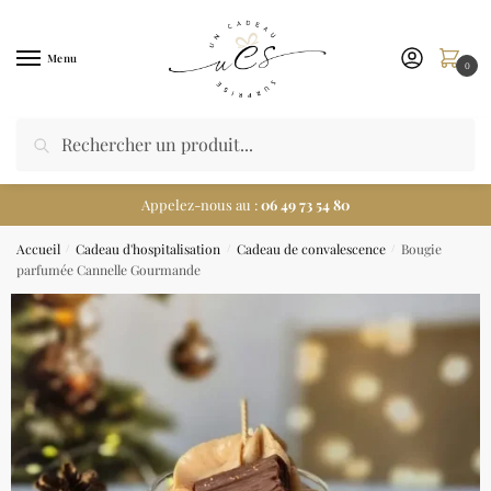
Menu
0
Appelez-nous au :
06 49 73 54 80
Accueil
Cadeau d'hospitalisation
Cadeau de convalescence
Bougie
/
/
/
parfumée Cannelle Gourmande