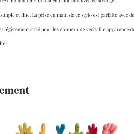
ire à un amateur. Un cadeau amusant avec ce stylo gel.
simple et fine. La prise en main de ce stylo est parfaite avec d
est légèrement strié pour les donner une véritable apparence d
ltes.
lement