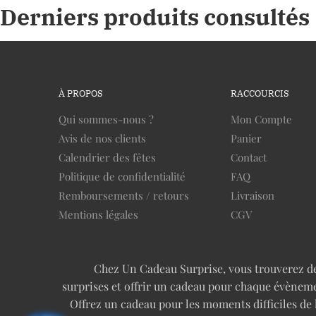
Derniers produits consultés
À PROPOS
RACCOURCIS
Qui sommes-nous ?
Mon Compte
Avis de nos clients
Panier
Calendrier des fêtes
Contact
Politique de confidentialité
FAQ
Remboursements / retours
Livraison
Mentions légales
CGV
Chez Un Cadeau Surprise, vous trouverez des 
surprises et offrir un cadeau pour chaque évèneme
Offrez un cadeau pour les moments difficiles de