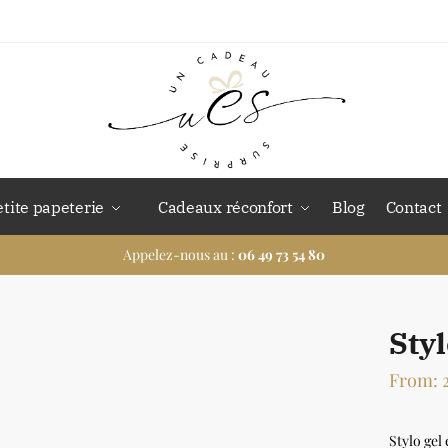
etite papeterie
Cadeaux réconfort
Blog
Contact
Appelez-nous au :
06 49 73 54 80
Styl
From:
Stylo gel