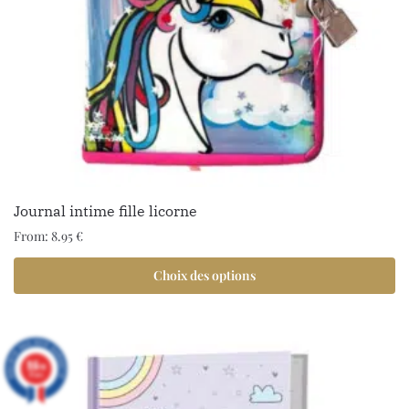
Journal intime fille licorne
From:
8.95
€
Choix des options
9.6
/10
97 avis