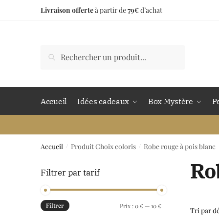
Livraison offerte
à partir de
79€
d’achat
Accueil
Idées cadeaux
Box Mystère
P
Accueil
Produit Choix coloris
Robe rouge à pois blanc
/
/
Ro
Filtrer par tarif
Filtrer
Prix :
0 €
—
10 €