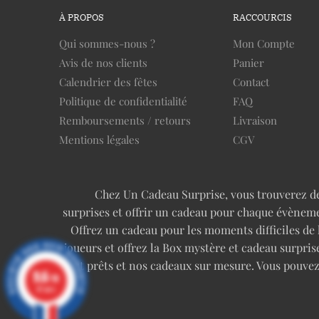
À PROPOS
RACCOURCIS
Qui sommes-nous ?
Mon Compte
Avis de nos clients
Panier
Calendrier des fêtes
Contact
Politique de confidentialité
FAQ
Remboursements / retours
Livraison
Mentions légales
CGV
Chez Un Cadeau Surprise, vous trouverez des 
surprises et offrir un cadeau pour chaque évèneme
Offrez un cadeau pour les moments difficiles de
joueurs et offrez la Box mystère et cadeau surp
tout prêts et nos cadeaux sur mesure. Vous pouve
9.6
/10
97 avis