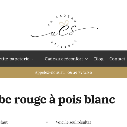
etite papeterie
Cadeaux réconfort
Blog
Contact
Appelez-nous au :
06 49 73 54 80
be rouge à pois blanc
Voici le seul résultat