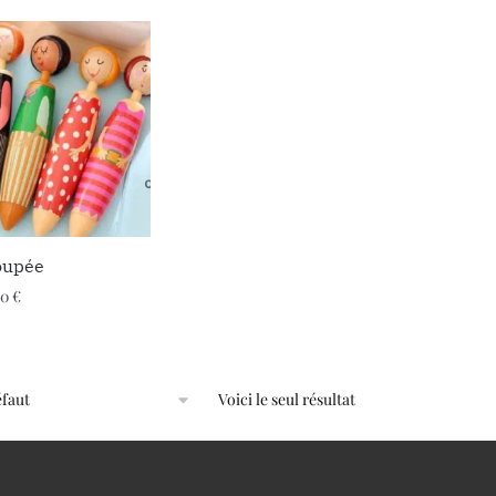
oupée
90
€
Voici le seul résultat