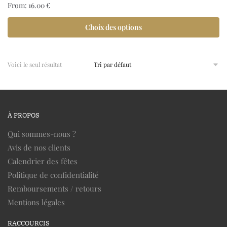
From:
16.00
€
Choix des options
Voici le seul résultat
À PROPOS
Qui sommes-nous ?
Avis de nos clients
Calendrier des fêtes
Politique de confidentialité
Remboursements / retours
Mentions légales
RACCOURCIS