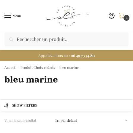
Menu
0
Appelez-nous au :
06 49 73 54 80
Accueil
Produit Choix coloris
bleu marine
/
/
bleu marine
SHOW FILTERS
Voici le seul résultat