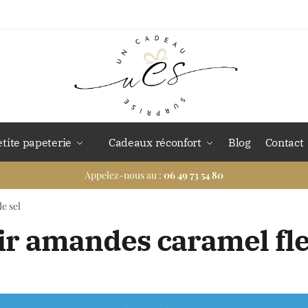
etite papeterie
Cadeaux réconfort
Blog
Contact
Appelez-nous au :
06 49 73 54 80
e sel
ir amandes caramel fle