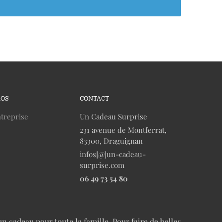
ROS
CONTACT
treprise
Un Cadeau Surprise
231 avenue de Montferrat,
83300, Draguignan
infos[@]un-cadeau-
surprise.com
06 49 73 54 80
n cadeau pour toute la famille. Pour faire de belles