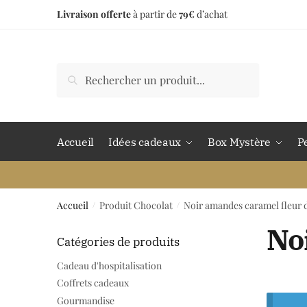
Livraison offerte
à partir de
79€
d’achat
Accueil
Idées cadeaux
Box Mystère
P
Accueil
Produit Chocolat
Noir amandes caramel fleur d
/
/
No
Catégories de produits
Cadeau d'hospitalisation
Coffrets cadeaux
Gourmandise