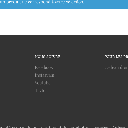
un produit ne correspond à votre sélection.
NOUS SUIVRE
POUR LES P
Facebook
Cadeau d’en
Instagram
Youtube
TikTok
idées de cadeaux, des box et des pochettes surprises. Offrez u