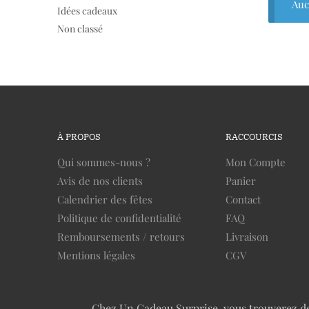
Auc
Idées cadeaux
Non classé
À PROPOS
RACCOURCIS
Qui sommes-nous ?
Mon Compte
Avis de nos clients
Panier
Calendrier des fêtes
Contact
Politique de confidentialité
FAQ
Remboursements / retours
Livraison
Mentions légales
CGV
Chez Un Cadeau Surprise, vous trouverez des 