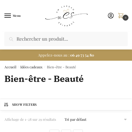
Menu
0
Appelez-nous au :
06 49 73 54 80
Accueil
Idées cadeaux
Bien-être - Beauté
/
/
Bien-être - Beauté
SHOW FILTERS
Affichage de 1–28 sur 29 résultats